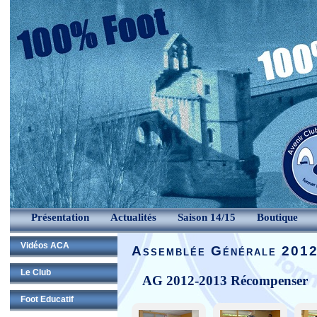
Présentation
Actualités
Saison 14/15
Boutique
Vidéos ACA
Assemblée Générale 201
Le Club
AG 2012-2013 Récompenser
Foot Educatif