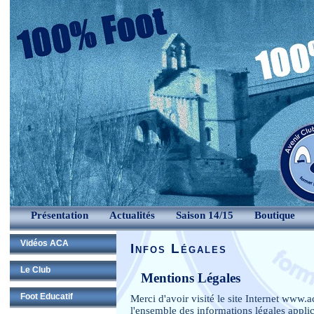
Présentation
Actualités
Saison 14/15
Boutique
Vidéos ACA
Infos Légales
Le Club
Mentions Légales
Foot Educatif
Merci d'avoir visité le site Internet
www.ac
l'ensemble des informations légales applic