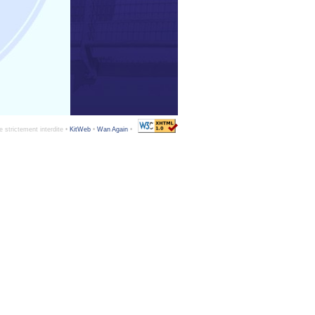
e strictement interdite •
KitWeb
•
Wan Again
•