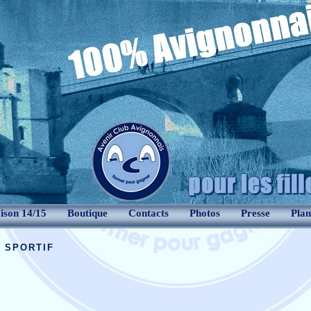
ison 14/15
Boutique
Contacts
Photos
Presse
Plan
 sportif