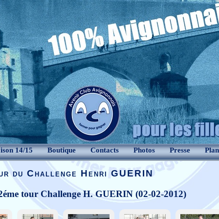
ison 14/15
Boutique
Contacts
Photos
Presse
Plan
ur du Challenge Henri GUERIN
2éme tour Challenge H. GUERIN (02-02-2012)