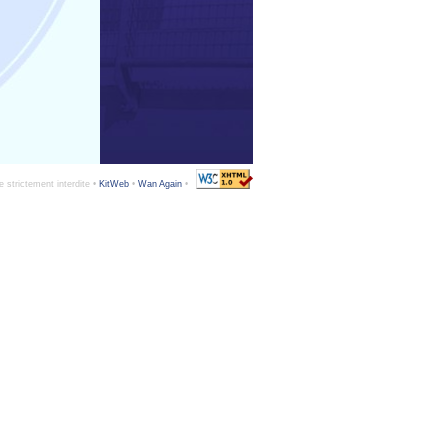
e strictement interdite •
KitWeb
•
Wan Again
•