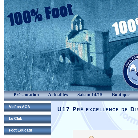
Présentation
Actualités
Saison 14/15
Boutique
Vidéos ACA
U17 Pré excellence de Di
Le Club
Foot Educatif