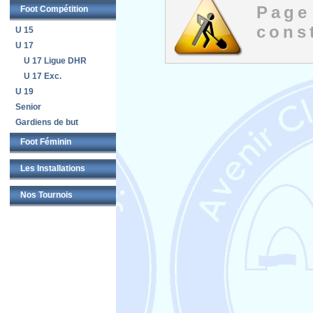
Page
Foot Compétition
const
U 15
U 17
U 17 Ligue DHR
U 17 Exc.
U 19
Senior
Gardiens de but
Foot Féminin
Les Installations
Nos Tournois